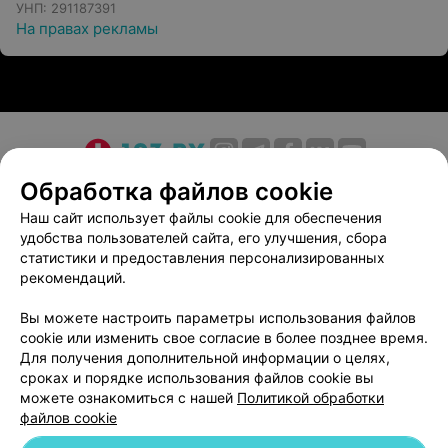
УНП: 291187391
На правах рекламы
О проекте
Новости проекта
Размещение рекламы
Обработка файлов cookie
Медицинский маркетинг
Публичный договор
Наш сайт использует файлы cookie для обеспечения
удобства пользователей сайта, его улучшения, сбора
Пользовательское соглашение
Способы оплаты
статистики и предоставления персонализированных
Вакансии
Партнеры
рекомендаций.
Написать руководителю 103.by
Вы можете настроить параметры использования файлов
Написать в поддержку
cookie или изменить свое согласие в более позднее время.
Персональные настройки cookie
Для получения дополнительной информации о целях,
сроках и порядке использования файлов cookie вы
Обработка персональных данных
можете ознакомиться с нашей
Политикой обработки
файлов cookie