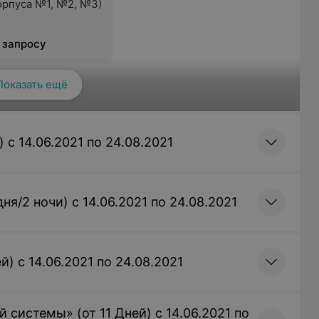
орпуса №1, №2, №3)
 запросу
Показать ещё
 с 14.06.2021 по 24.08.2021
мнатный семейный
Однокомнатный
 №4)
одноместный стандарт
(корпус №4)
 запросу
Цена по запросу
я/2 ночи) с 14.06.2021 по 24.08.2021
ение одного
Размещение одного
а в однокомнатном
человека в однокомнатном
) с 14.06.2021 по 24.08.2021
стном номере
эконом номере (корпус №4)
т (корпус №4)
 системы» (от 11 Дней) с 14.06.2021 по
 запросу
Цена по запросу