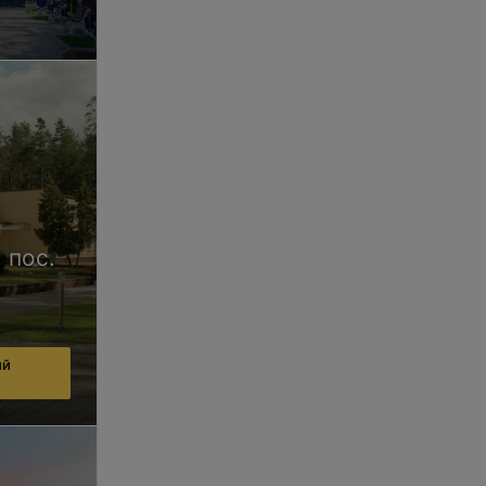
 пос.
ий