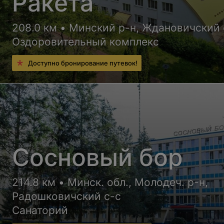
Ракета
208.0 км • Минский р-н, Ждановичский 
Оздоровительный комплекс
Доступно бронирование путевок!
Сосновый бор
214.8 км • Минск. обл., Молодеч. р-н,
Радошковичский c-с
Санаторий