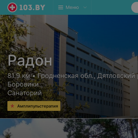
Меню
Радон
81.9 км • Гродненская обл., Дятловский р
Боровики
Санаторий
Амплипульстерапия