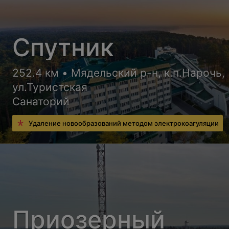
Спутник
252.4 км • Мядельский р-н, к.п.Нарочь,
ул.Туристская
Санаторий
Удаление новообразований методом электрокоагуляции
Приозерный