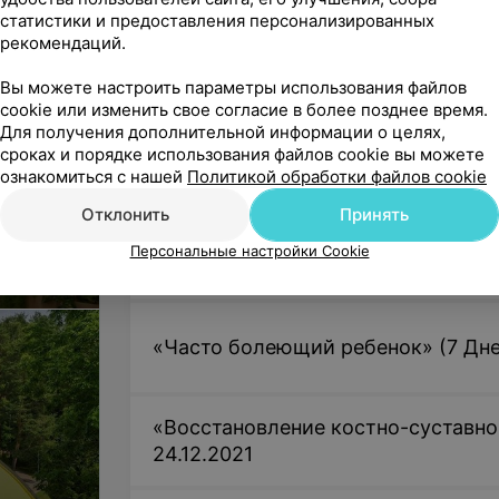
Коттедж
статистики и предоставления персонализированных
рекомендаций.
Путевки с лечением (от 7 дней) с 2
Коттедж
Вы можете настроить параметры использования файлов
cookie или изменить свое согласие в более позднее время.
Цена по запросу
Для получения дополнительной информации о целях,
.
сроках и порядке использования файлов cookie вы можете
Путевки на оздоровление (от 1 дня)
ознакомиться с нашей
Политикой обработки файлов cookie
Отклонить
Принять
Персональные настройки Cookie
«СПА-выходные в Ружанском» (2 дн
«Часто болеющий ребенок» (7 Дней
«Восстановление костно-суставной
24.12.2021