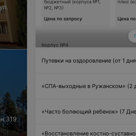
бюджетный (корпуса №1,
плюс (к
ул.
№2, №3)
Цена по запросу
Цена по
Корпус №4
Путевки на оздоровление (от 1 дня)
Однокомнатный
Двухко
двухместный стандарт
(корпус
(корпус №4)
Цена по запросу
Цена по
«СПА-выходные в Ружанском» (2 дн
Однокомнатный эконом
Размещ
(корпус №4)
человек
«Часто болеющий ребенок» (7 Дней
двухме
н 319
стандар
«Восстановление костно-суставной
Цена по запросу
Цена по