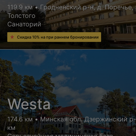
119.9 км • Гродненский р-н, д. Поречье, 
Толстого
Санаторий
Скидка 10% на при раннем бронировании
Westa
174.6 км • Минская обл. Дзержинский р-
км