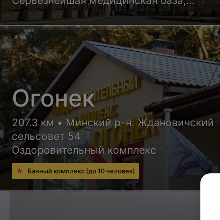
Серьезнейшая медицинская база,
квалифицированные врачи и уютные но
корпусов санатория обеспечат Вам
высококлассный отдых с пользой для
здоровья
Огонек
207.3 км • Минский р-н. Ждановичский
сельсовет 54
Оздоровительный комплекс
Банный комплекс (до 10 человек)