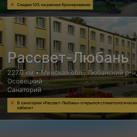
Скидка 10% на раннее бронирование
Рассвет-Любань
227.0 км • Минская обл., Любанский р-н,
Осовецкий
Санаторий
В санатории «Рассвет-Любань» открылся стоматологическ
кабинет