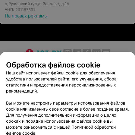
н,Ружанский с/с,д. Заполье, д.1А
УНП: 291187391
На правах рекламы
О проекте
Новости проекта
Размещение рекламы
Обработка файлов cookie
Медицинский маркетинг
Публичный договор
Наш сайт использует файлы cookie для обеспечения
удобства пользователей сайта, его улучшения, сбора
Пользовательское соглашение
Способы оплаты
статистики и предоставления персонализированных
Вакансии
Партнеры
рекомендаций.
Написать руководителю 103.by
Вы можете настроить параметры использования файлов
Написать в поддержку
cookie или изменить свое согласие в более позднее время.
Персональные настройки cookie
Для получения дополнительной информации о целях,
сроках и порядке использования файлов cookie вы
Обработка персональных данных
можете ознакомиться с нашей
Политикой обработки
файлов cookie