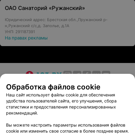
ОАО Санаторий «Ружанский»
Юридический адрес: Брестская обл.,Пружанский р-
н,Ружанский с/с,д. Заполье, д.1А
УНП: 291187391
На правах рекламы
О проекте
Новости проекта
Размещение рекламы
Обработка файлов cookie
Медицинский маркетинг
Публичный договор
Наш сайт использует файлы cookie для обеспечения
удобства пользователей сайта, его улучшения, сбора
Пользовательское соглашение
Способы оплаты
статистики и предоставления персонализированных
Вакансии
Партнеры
рекомендаций.
Написать руководителю 103.by
Вы можете настроить параметры использования файлов
Написать в поддержку
cookie или изменить свое согласие в более позднее время.
Персональные настройки cookie