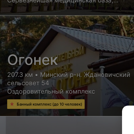
Серьезнейшая медицинская база,
квалифицированные врачи и уютные но
корпусов санатория обеспечат Вам
высококлассный отдых с пользой для
здоровья
Огонек
207.3 км • Минский р-н. Ждановичский
сельсовет 54
Оздоровительный комплекс
Банный комплекс (до 10 человек)