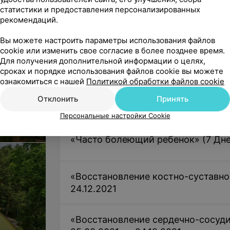
статистики и предоставления персонализированных
Путевки с лечением (от 7 дней) с 2
рекомендаций.
Вы можете настроить параметры использования файлов
cookie или изменить свое согласие в более позднее время.
Путевки на оздоровление (от 1 дня)
Для получения дополнительной информации о целях,
.
сроках и порядке использования файлов cookie вы можете
ознакомиться с нашей
Политикой обработки файлов cookie
«СПА-выходные в Ружанском» (2 дн
Отклонить
Принять
Персональные настройки Cookie
«Часто болеющий ребенок» (7 Дней
«Восстановление костно-суставной
24.12.2021
«Восстановление сердечно-сосуди