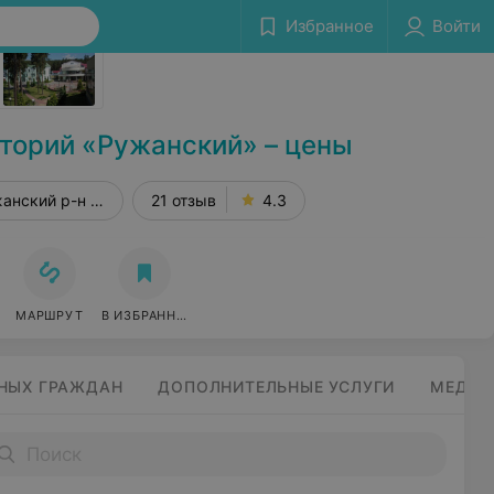
Избранное
Войти
Сообщить об ошибке
торий «Ружанский» – цены
анский р-н д. Заполье
21 отзыв
4.3
МАРШРУТ
В ИЗБРАННОЕ
НЫХ ГРАЖДАН
ДОПОЛНИТЕЛЬНЫЕ УСЛУГИ
МЕДИЦ