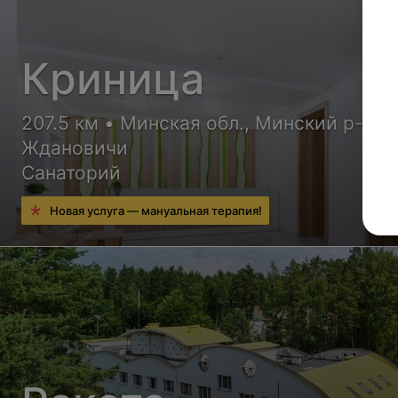
Криница
207.5 км • Минская обл., Минский р-н, п
Ждановичи
Санаторий
Новая услуга — мануальная терапия!