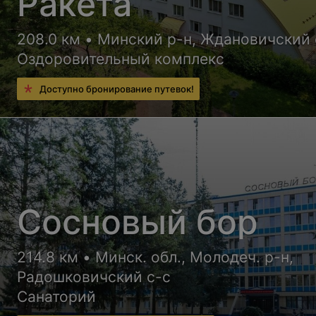
Ракета
208.0 км • Минский р-н, Ждановичский 
Оздоровительный комплекс
Доступно бронирование путевок!
Сосновый бор
214.8 км • Минск. обл., Молодеч. р-н,
Радошковичский c-с
Санаторий