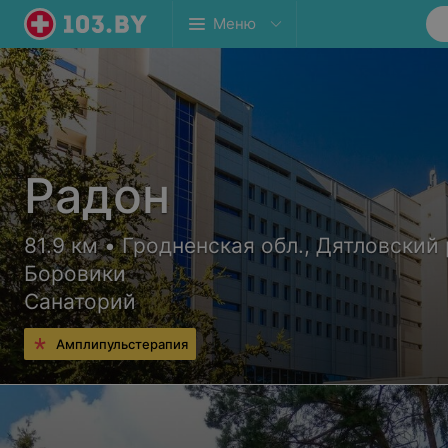
Меню
Радон
81.9 км • Гродненская обл., Дятловский р
Боровики
Санаторий
Амплипульстерапия