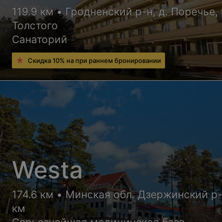
119.9 км • Гродненский р-н, д. Поречье, 
Толстого
Санаторий
Скидка 10% на при раннем бронировании
Westa
174.6 км • Минская обл. Дзержинский р-
км