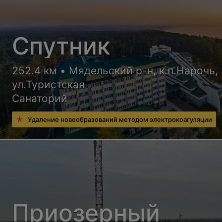
Спутник
252.4 км • Мядельский р-н, к.п.Нарочь,
ул.Туристская
Санаторий
Удаление новообразований методом электрокоагуляции
Приозерный