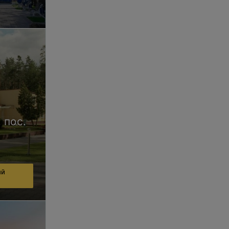
 пос.
ий