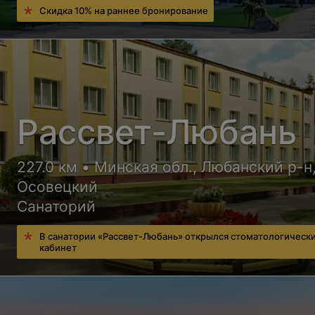
Скидка 10% на раннее бронирование
Рассвет-Любань
227.0 км • Минская обл., Любанский р-н,
Осовецкий
Санаторий
В санатории «Рассвет-Любань» открылся стоматологическ
кабинет